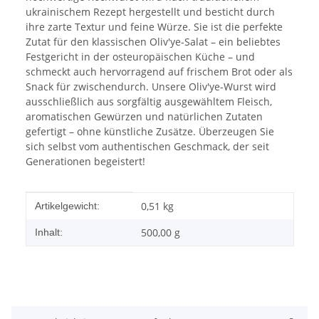
ukrainischem Rezept hergestellt und besticht durch
ihre zarte Textur und feine Würze. Sie ist die perfekte
Zutat für den klassischen Oliv'ye-Salat – ein beliebtes
Festgericht in der osteuropäischen Küche – und
schmeckt auch hervorragend auf frischem Brot oder als
Snack für zwischendurch. Unsere Oliv'ye-Wurst wird
ausschließlich aus sorgfältig ausgewähltem Fleisch,
aromatischen Gewürzen und natürlichen Zutaten
gefertigt – ohne künstliche Zusätze. Überzeugen Sie
sich selbst vom authentischen Geschmack, der seit
Generationen begeistert!
Produkteigenschaft
Wert
0,51
kg
Artikelgewicht:
500,00 g
Inhalt: