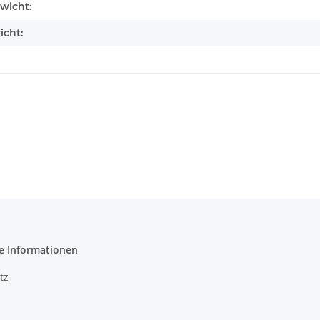
enschaft
wicht:
icht:
e Informationen
tz