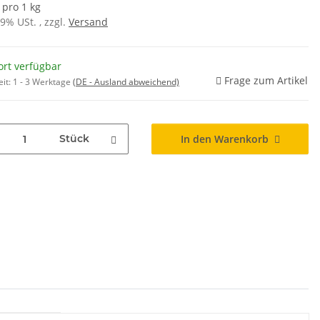
 pro 1 kg
19% USt. , zzgl.
Versand
ort verfügbar
Frage zum Artikel
eit:
1 - 3 Werktage
(DE - Ausland abweichend)
Stück
In den Warenkorb