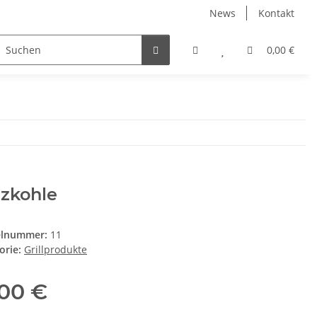
News
Kontakt
0,00 €
lzkohle
elnummer:
11
orie:
Grillprodukte
,00 €