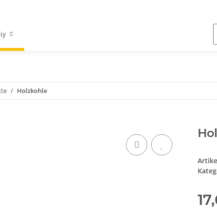
iy
kte
Holzkohle
Ho
Artik
Kateg
17